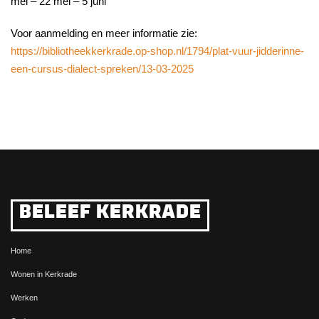
mei – 22 mei – 5 juni
Voor aanmelding en meer informatie zie:
https://bibliotheekkerkrade.op-shop.nl/1794/plat-vuur-jidderinne-
een-cursus-dialect-spreken/13-03-2025
BELEEF KERKRADE
Home
Wonen in Kerkrade
Werken