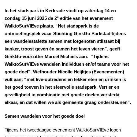
In het stadspark in Kerkrade vindt op zaterdag 14 en
e
zondag 15 juni 2025 de 2
editie van het evenement
WalktoSurVIEve plaats. “Het stadspark is de
ontmoetingsplek waar Stichting GinkGo Parkstad tijdens
een wandelestafette samen met lotgenoten stilstaat bij
kanker, troost geven én samen het leven vieren”, geeft
GinkGo-voorzitter Marcel Michiels aan. “Tijdens
WalktoSurVIEve wandelen individuen en/of teams voor het
goede doel”. Wethouder Nicolle Heijltjes (Evenementen)
vult aan: “met live-optredens en lekker eten en drinken is
het goed toeven in het sfeervolle stadspark. Vertier en
gezelligheid in combinatie met goede doelen versterkt
elkaar, en dat willen we als gemeente graag ondersteunen”.
Samen wandelen voor het goede doel
Tijdens het tweedaagse evenement WalktoSurVIEve lopen