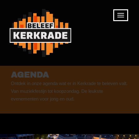
AGENDA
Ontdek in onze agenda wat er in Kerkrade te beleven valt.
Van muziekfestijn tot koopzondag. De leukste
evenementen voor jong en oud.