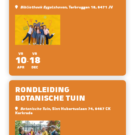
Bibliotheek Eygelshoven
, Terbruggen 18, 6471 JV
VR
VR
10
18
APR
DEC
RONDLEIDING
BOTANISCHE TUIN
Botanische Tuin
, Sint Hubertuslaan 74, 6467 CK
Kerkrade