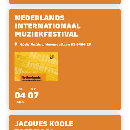
NEDERLANDS
INTERNATIONAAL
MUZIEKFESTIVAL
Abdij Rolduc
, Heyendallaan 82 6464 EP
DI
VR
04
07
AUG
JACQUES KOOLE