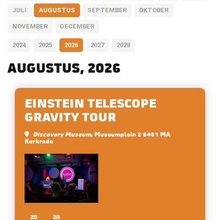
JULI
AUGUSTUS
SEPTEMBER
OKTOBER
NOVEMBER
DECEMBER
2024
2025
2026
2027
2028
AUGUSTUS, 2026
EINSTEIN TELESCOPE
GRAVITY TOUR
Discovery Museum
, Museumplein 2 6461 MA
Kerkrade
ZO
ZO