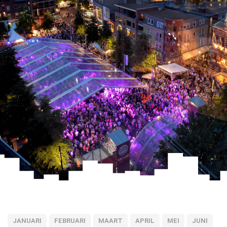
JANUARI
FEBRUARI
MAART
APRIL
MEI
JUNI