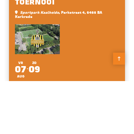
TOERNOOI
Sportpark Kaalheide
, Parkstraat 4, 6466 BA
Kerkrade
VR
ZO
07
09
AUG
QIGONG-WORKSHOP
Botanische Tuin
, Sint Hubertuslaan 74, 6467 CK
Kerkrade