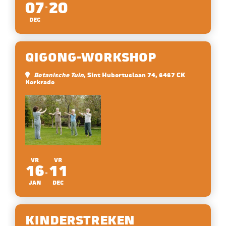
07
20
DEC
QIGONG-WORKSHOP
Botanische Tuin
, Sint Hubertuslaan 74, 6467 CK
Kerkrade
VR
VR
16
11
JAN
DEC
KINDERSTREKEN