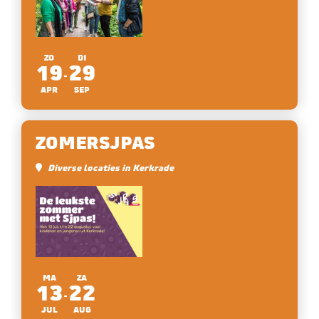
ZO
DI
19
29
APR
SEP
ZOMERSJPAS
Diverse locaties in Kerkrade
MA
ZA
13
22
JUL
AUG