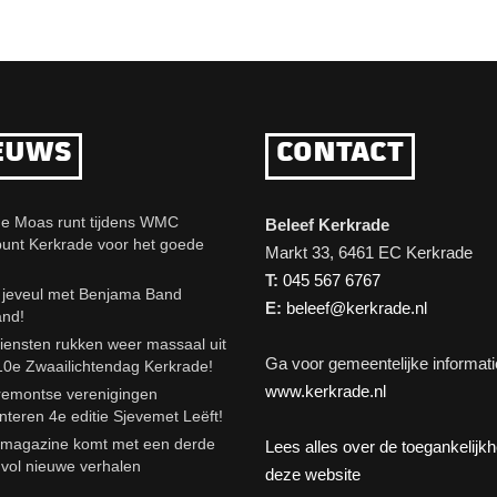
EUWS
CONTACT
e Moas runt tijdens WMC
Beleef Kerkrade
punt Kerkrade voor het goede
Markt 33, 6461 EC Kerkrade
T:
045 567 6767
eveul met Benjama Band
E:
beleef@kerkrade.nl
and!
iensten rukken weer massaal uit
Ga voor gemeentelijke informati
10e Zwaailichtendag Kerkrade!
www.kerkrade.nl
emontse verenigingen
nteren 4e editie Sjevemet Leëft!
agazine komt met een derde
Lees alles over de toegankelijk
e vol nieuwe verhalen
deze website