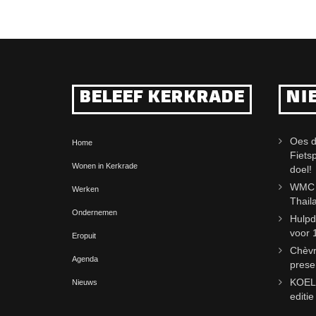
BELEEF KERKRADE
NI
Oes d
Home
Fiets
Wonen in Kerkrade
doel!
WMC j
Werken
Thail
Ondernemen
Hulpd
voor 
Eropuit
Chèvr
Agenda
prese
KOELm
Nieuws
editi