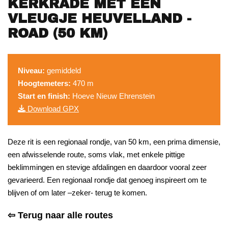
KERKRADE MET EEN
VLEUGJE HEUVELLAND -
ROAD (50 KM)
Niveau:
gemiddeld
Hoogtemeters:
470 m
Start en finish:
Hoeve Nieuw Ehrenstein
Download GPX
Deze rit is een regionaal rondje, van 50 km, een prima dimensie,
een afwisselende route, soms vlak, met enkele pittige
beklimmingen en stevige afdalingen en daardoor vooral zeer
gevarieerd. Een regionaal rondje dat genoeg inspireert om te
blijven of om later –zeker- terug te komen.
⇦ Terug naar alle routes