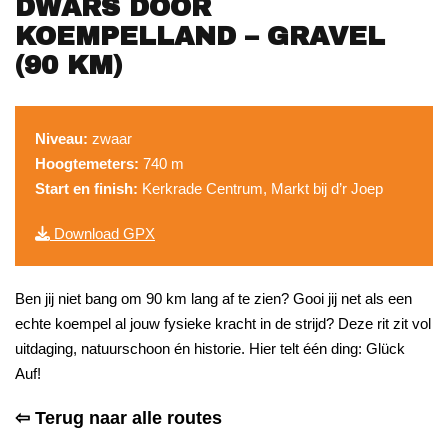
DWARS DOOR
KOEMPELLAND – GRAVEL
(90 KM)
Niveau:
zwaar
Hoogtemeters:
740 m
Start en finish:
Kerkrade Centrum, Markt bij d’r Joep
Download GPX
Ben jij niet bang om 90 km lang af te zien? Gooi jij net als een
echte koempel al jouw fysieke kracht in de strijd? Deze rit zit vol
uitdaging, natuurschoon én historie. Hier telt één ding: Glück
Auf!
⇦ Terug naar alle routes