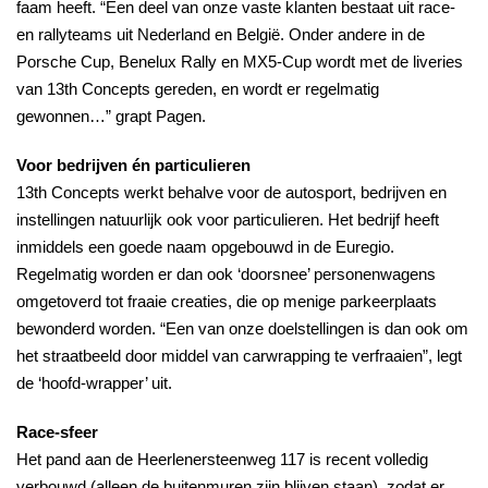
faam
heeft
. “Een deel van onze vaste klanten bestaat uit race-
en rallyteams uit Nederland en België. Onder andere in de
Porsche Cup, Benelux Rally en MX5-Cup wordt met de liveries
van 13th Concepts gereden, en wordt er regelmatig
gewonnen…” grapt Pagen.
Voor bedrijven én particulieren
13th Concepts werkt behalve voor de autosport, bedrijven en
instellingen natuurlijk ook voor particulieren. Het bedrijf heeft
inmiddels een goede naam opgebouwd in de Euregio.
Regelmatig worden er dan ook ‘doorsnee’ personenwagens
omgetoverd tot fraaie creaties, die op menige parkeerplaats
bewonderd worden. “Een van onze doelstellingen is dan ook om
het straatbeeld door middel van carwrapping te verfraaien”, legt
de ‘hoofd-wrapper’ uit.
Race-sfeer
Het pand aan de Heerlenersteenweg 117 is recent volledig
verbouwd (alleen de buitenmuren zijn blijven staan), zodat er