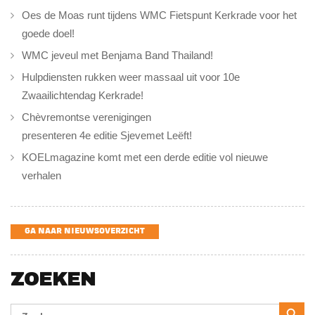
Oes de Moas runt tijdens WMC Fietspunt Kerkrade voor het
goede doel!
WMC jeveul met Benjama Band Thailand!
Hulpdiensten rukken weer massaal uit voor 10e
Zwaailichtendag Kerkrade!
Chèvremontse verenigingen
presenteren 4e editie Sjevemet Leëft!
KOELmagazine komt met een derde editie vol nieuwe
verhalen
GA NAAR NIEUWSOVERZICHT
ZOEKEN
Zoekk
Zoek