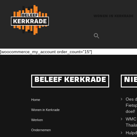
WONEN IN KERKRADE
[woocommerce_my_account order_count=”15″]
BELEEF KERKRADE
NI
Oes d
Home
Fiets
Wonen in Kerkrade
doel!
WMC j
Werken
Thail
Ondernemen
Hulpd