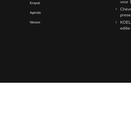
voor 
Eropuit
Chèvr
Agenda
prese
KOELm
Nieuws
editi