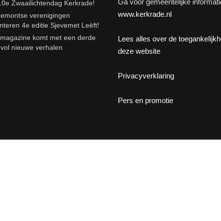
Ga voor gemeentelijke informati
10e Zwaailichtendag Kerkrade!
www.kerkrade.nl
emontse verenigingen
nteren 4e editie Sjevemet Leëft!
agazine komt met een derde
Lees alles over de toegankelijk
e vol nieuwe verhalen
deze website
Privacyverklaring
Pers en promotie