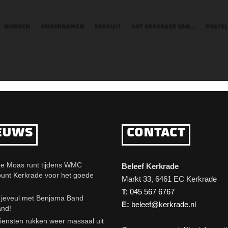
WERKEN
ONDERNEMEN
EROPUIT
HET KERKRADE VAN…
POEFEL
EUWS
CONTACT
e Moas runt tijdens WMC
Beleef Kerkrade
punt Kerkrade voor het goede
Markt 33, 6461 EC Kerkrade
T:
045 567 6767
eveul met Benjama Band
E:
beleef@kerkrade.nl
and!
iensten rukken weer massaal uit