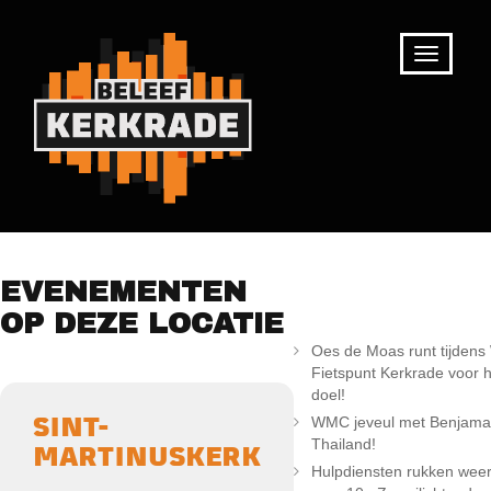
RECENTE
EVENEMENTEN
BERICHTEN
OP DEZE LOCATIE
Oes de Moas runt tijden
Fietspunt Kerkrade voor 
doel!
WMC jeveul met Benjama
SINT-
Thailand!
MARTINUSKERK
Hulpdiensten rukken weer