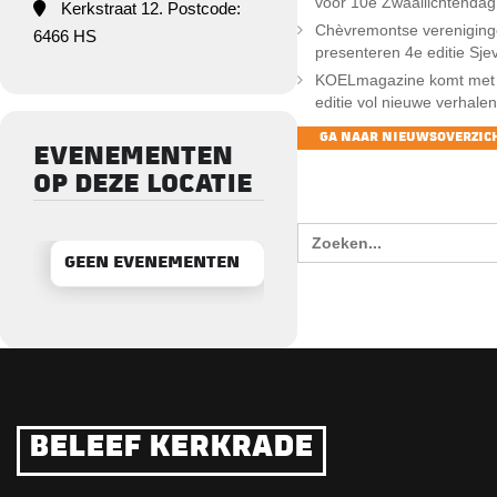
voor 10e Zwaailichtendag
Kerkstraat 12. Postcode:
Chèvremontse verenigin
6466 HS
presenteren 4e editie Sj
KOELmagazine komt met 
editie vol nieuwe verhalen
GA NAAR NIEUWSOVERZIC
EVENEMENTEN
ZOEKEN
OP DEZE LOCATIE
Zoek
naar:
GEEN EVENEMENTEN
BELEEF KERKRADE