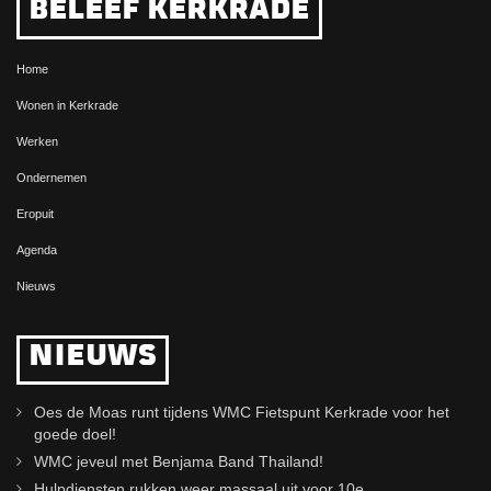
BELEEF KERKRADE
Home
Wonen in Kerkrade
Werken
Ondernemen
Eropuit
Agenda
Nieuws
NIEUWS
Oes de Moas runt tijdens WMC Fietspunt Kerkrade voor het
goede doel!
WMC jeveul met Benjama Band Thailand!
Hulpdiensten rukken weer massaal uit voor 10e