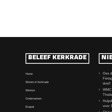
BELEEF KERKRADE
NI
Oes d
Home
Fiets
Wonen in Kerkrade
doel!
WMC j
Werken
Thail
Ondernemen
Hulpd
voor 
Eropuit
Chèvr