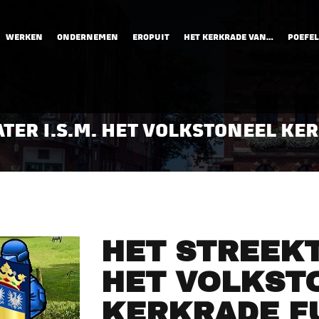
WERKEN
ONDERNEMEN
EROPUIT
HET KERKRADE VAN…
POEFEL
TER I.S.M. HET VOLKSTONEEL KE
HET STREEKT
HET VOLKST
KERKRADE F