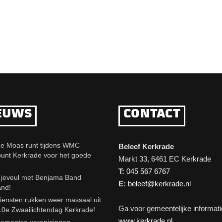
EUWS
CONTACT
e Moas runt tijdens WMC
Beleef Kerkrade
punt Kerkrade voor het goede
Markt 33, 6461 EC Kerkrade
T:
045 567 6767
eveul met Benjama Band
E:
beleef@kerkrade.nl
and!
iensten rukken weer massaal uit
Ga voor gemeentelijke informati
10e Zwaailichtendag Kerkrade!
www.kerkrade.nl
emontse verenigingen