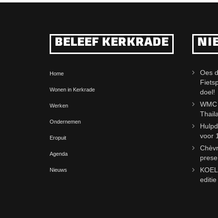
BELEEF KERKRADE
NI
Oes d
Home
Fiets
Wonen in Kerkrade
doel!
WMC j
Werken
Thail
Ondernemen
Hulpd
voor 
Eropuit
Chèvr
Agenda
prese
KOELm
Nieuws
editi