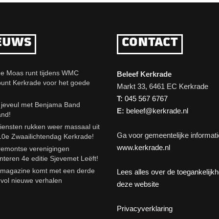
EUWS
CONTACT
e Moas runt tijdens WMC
Beleef Kerkrade
punt Kerkrade voor het goede
Markt 33, 6461 EC Kerkrade
T:
045 567 6767
eveul met Benjama Band
E:
beleef@kerkrade.nl
and!
iensten rukken weer massaal uit
Ga voor gemeentelijke informati
10e Zwaailichtendag Kerkrade!
www.kerkrade.nl
emontse verenigingen
nteren 4e editie Sjevemet Leëft!
agazine komt met een derde
Lees alles over de toegankelijk
e vol nieuwe verhalen
deze website
Privacyverklaring