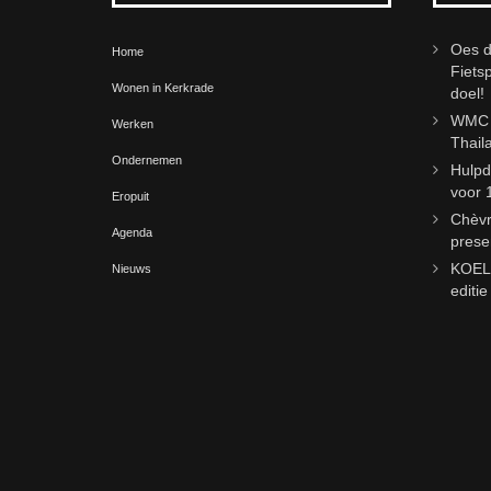
Oes d
Home
Fiets
Wonen in Kerkrade
doel!
WMC j
Werken
Thail
Ondernemen
Hulpd
voor 
Eropuit
Chèvr
Agenda
prese
KOELm
Nieuws
editi