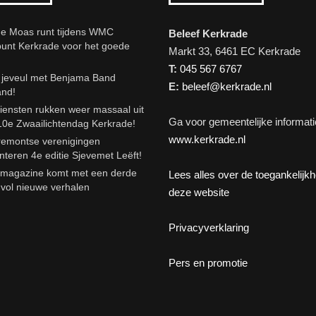
e Moas runt tijdens WMC
Beleef Kerkrade
punt Kerkrade voor het goede
Markt 33, 6461 EC Kerkrade
T:
045 567 6767
eveul met Benjama Band
E:
beleef@kerkrade.nl
and!
iensten rukken weer massaal uit
Ga voor gemeentelijke informati
10e Zwaailichtendag Kerkrade!
www.kerkrade.nl
emontse verenigingen
nteren 4e editie Sjevemet Leëft!
agazine komt met een derde
Lees alles over de toegankelijk
e vol nieuwe verhalen
deze website
Privacyverklaring
Pers en promotie