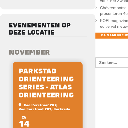
voor 10e Zwaai
Chèvremontse 
presenteren 4e
KOELmagazine 
EVENEMENTEN OP
editie vol nieu
DEZE LOCATIE
GA NAAR NIEU
ZOEKE
NOVEMBER
Zoek
naar:
PARKSTAD
ORIENTEERING
SERIES - ATLAS
ORIENTEERING
Voorterstraat 207
,
Voorterstraat 207, Kerkrade
ZA
14