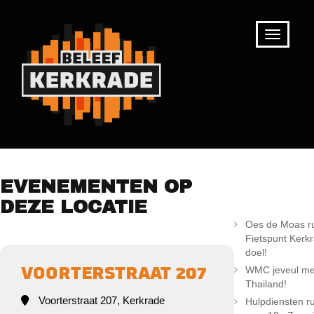
RECEN
EVENEMENTEN OP
BERICH
DEZE LOCATIE
Oes de Moas r
Fietspunt Kerk
doel!
WMC jeveul me
VOORTERSTRAAT 207
Thailand!
Voorterstraat 207, Kerkrade
Hulpdiensten r