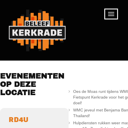
RECENTE
EVENEMENTEN
BERICHTEN
OP DEZE
LOCATIE
Oes de Moas runt tijdens WM
Fietspunt Kerkrade voor het 
doel!
WMC jeveul met Benjama Ba
Thailand!
RD4U
Hulpdiensten rukken weer mas