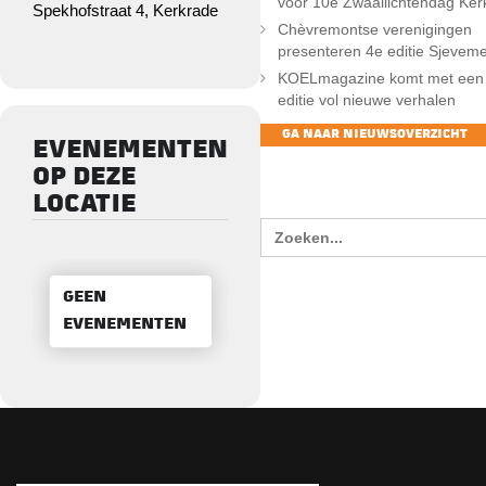
voor 10e Zwaailichtendag Ker
Spekhofstraat 4, Kerkrade
Chèvremontse verenigingen
presenteren 4e editie Sjevem
KOELmagazine komt met een
editie vol nieuwe verhalen
GA NAAR NIEUWSOVERZICHT
EVENEMENTEN
ZOEKEN
OP DEZE
LOCATIE
Zoek
naar:
GEEN
EVENEMENTEN