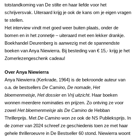
totstandkoming van De stilte en haar liefde voor het
schrijversvak. Uiteraard krijg je ook de kans om je eigen vragen
te stellen.
Het interview vindt met goed weer buiten plaats, onder de
bomen en in het zonnetje – uiteraard met een lekker drankje.
Boekhandel Deurenberg is aanwezig met de spannendste
boeken van Anya Niewierra. Bij besteding van € 15,- krijg je het
Zomerlezengeschenk cadeau!
Over Anya Niewierra
Anya Niewierra (Kerkrade, 1964) is de bekroonde auteur van
o.a. de bestsellers
De Camino
,
De nomade
,
Het
bloemenmeisje
,
Het dossier
en
Vrij uitzicht
. Haar boeken
wonnen meerdere nominaties en prijzen. Zo ontving ze voor
zowel
Het bloemenmeisje
als
De Camino
de Hebban
Thrillerprijs. Met
De Camino
won ze ook de NS Publieksprijs. In
de zomer van 2024 schreef ze geschiedenis toen ze met haar
gehele thrilleroeuvre in De Bestseller 60 stond. Niewierra woont