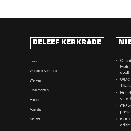
BELEEF KERKRADE
NI
Oes d
Home
Fiets
Wonen in Kerkrade
doel!
WMC j
Werken
Thail
Ondernemen
Hulpd
voor 
Eropuit
Chèvr
Agenda
prese
KOELm
Nieuws
editi