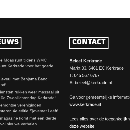
EUWS
CONTACT
e Moas runt tijdens WMC
Beleef Kerkrade
punt Kerkrade voor het goede
Markt 33, 6461 EC Kerkrade
T:
045 567 6767
eveul met Benjama Band
E:
beleef@kerkrade.nl
and!
iensten rukken weer massaal uit
Ga voor gemeentelijke informati
10e Zwaailichtendag Kerkrade!
www.kerkrade.nl
emontse verenigingen
nteren 4e editie Sjevemet Leëft!
agazine komt met een derde
Lees alles over de toegankelijk
e vol nieuwe verhalen
deze website