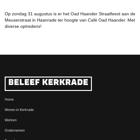
Op zondag 31 augustus is er het Oad Haander Straatfeest aan de
Meuserstraat in Haanrade ter hoogte van Café Oad Haander. Met
diverse optredens!
BELEEF KERKRADE
Home
Wonen in Kerkrade
Werken
Ondernemen