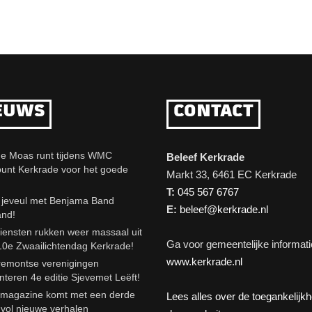
EUWS
CONTACT
e Moas runt tijdens WMC
Beleef Kerkrade
punt Kerkrade voor het goede
Markt 33, 6461 EC Kerkrade
T:
045 567 6767
eveul met Benjama Band
E:
beleef@kerkrade.nl
and!
iensten rukken weer massaal uit
Ga voor gemeentelijke informati
10e Zwaailichtendag Kerkrade!
www.kerkrade.nl
emontse verenigingen
nteren 4e editie Sjevemet Leëft!
agazine komt met een derde
Lees alles over de toegankelijk
e vol nieuwe verhalen