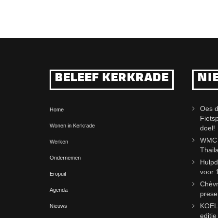
BELEEF KERKRADE
NI
Oes d
Home
Fiets
Wonen in Kerkrade
doel!
WMC j
Werken
Thail
Ondernemen
Hulpd
voor 
Eropuit
Chèvr
Agenda
prese
KOELm
Nieuws
editi