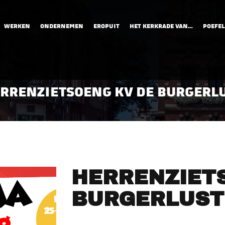
WERKEN
ONDERNEMEN
EROPUIT
HET KERKRADE VAN…
POEFEL
RRENZIETSOENG KV DE BURGERL
HERRENZIET
BURGERLUST